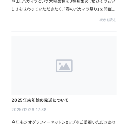
今回、パカマラという大粒品種を3種類集め、ぜひそのおい
しさを味わっていただきたく、「春のパカマラ祭り」を開催し
ました。販売中のパカマラ焙煎豆3種類のうち、2種類以上
続きを読む
を同時購入で、100gあたり40円引きにな...
2025年末年始の発送について
2025/12/26 17:38
今年もジオグラフィーネットショップをご愛顧いただきあり