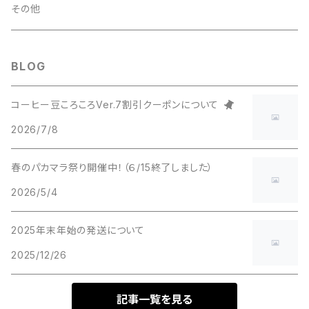
アフリカ
その他
中南米
BLOG
コーヒー豆ころころVer.7割引クーポンについて
2026/7/8
春のパカマラ祭り開催中！（６/15終了しました）
2026/5/4
2025年末年始の発送について
2025/12/26
記事一覧を見る