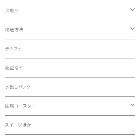
アフリカ
アジア
深煎り
中南米
アフリカ
アジア
精選方法
中南米
アフリカ
ウォッシュド
デカフェ
中南米
ナチュラル
認証など
パルプドナチュラル（ハニープロセス含む）
水出しパック
スマトラ式
国旗コースター
その他
アジア
スイーツほか