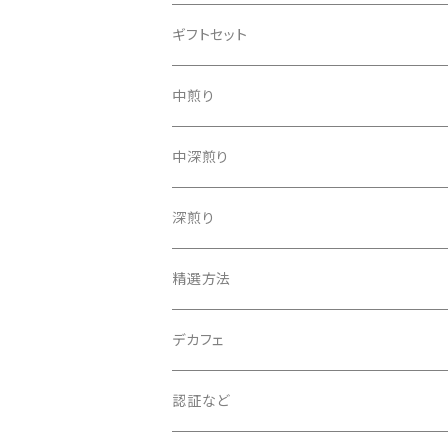
ギフトセット
中煎り
アジア
中深煎り
アフリカ
アジア
深煎り
中南米
アフリカ
アジア
精選方法
中南米
アフリカ
ウォッシュド
デカフェ
中南米
ナチュラル
認証など