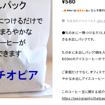
¥560
なら
手数
別途送料がかかります。
送料
●1Lの水に一晩つけるだけ
きる水出しパックです。
1Lの水に水出しパック1個を入
800mlのアイスコーヒーがで
ご家庭だけでなく、オフィスで
やかな水出しアイスコーヒー
このコーヒー豆に関する紹介
https://geography.theba