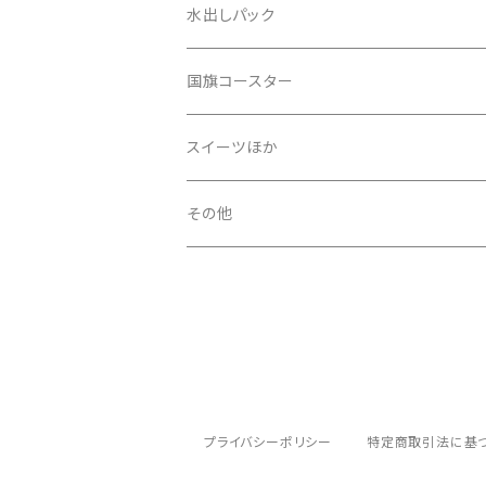
パルプドナチュラル（ハニープロセス含む）
水出しパック
スマトラ式
国旗コースター
その他
アジア
スイーツほか
アフリカ
その他
中南米
プライバシーポリシー
特定商取引法に基