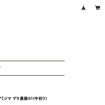
T
】ジマ ゲラ農園G1（中煎り）