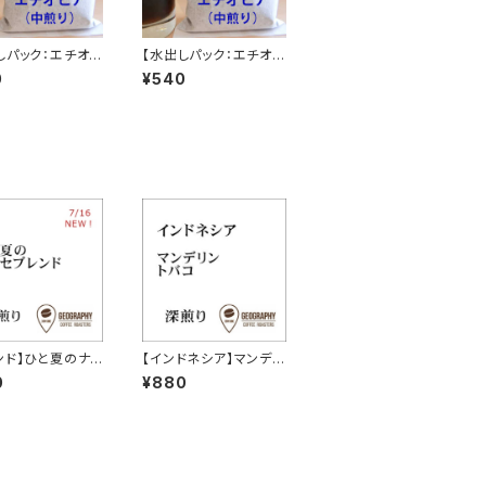
しパック：エチオピ
【水出しパック：エチオピ
ンチマジ ケビルゲ
ア】イルガチェフG2 コン
0
¥540
農園 ゲイシャ ナ
ガ農協 フェアトレード
ル（中煎り）
（中煎り）
ンド】ひと夏のナナ
【インドネシア】マンデリ
ンド（深煎り） 1
ン トバコ（深煎り）100g
0
¥880