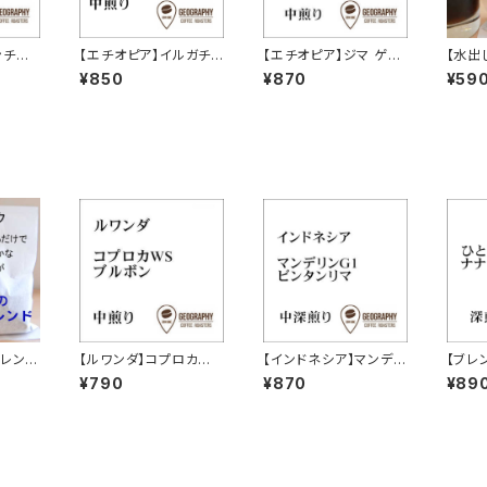
ンチマ
【エチオピア】イルガチェ
【エチオピア】ジマ ゲラ
【水出
ャ農園
フG2 コンガ農協 フェア
農園G1（中煎り） 100
ア】ベ
¥850
¥870
¥59
ラル（中
トレード（中煎り） 100
g
イシャ
g
チュラ
ブレン
【ルワンダ】コプロカWS
【インドネシア】マンデリ
【ブレ
セブレ
ブルボン（中煎り） 10
ンG1 ビンタンリマ（中深
セブレ
¥790
¥870
¥89
0g
煎り）100g
00g