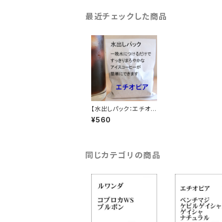
最近チェックした商品
【水出しパック：エチオピ
ア】ジマ ゲラ農園G1（中
¥560
煎り）
同じカテゴリの商品