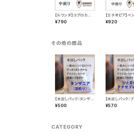
【ルワンダ】コプロカWS
【エチオピア】ベ
ブルボン（中煎り） 10
ジ ケビルゲイシ
¥790
¥920
0g
ゲイシャ ナチュ
煎り） 100g
その他の商品
【水出しパック：タンザニ
【水出しパック：
ア】キゴマ キボー ディ
ド】ひと夏のナナ
¥500
¥570
ープブルーAA（深煎り）
ンド（深煎り）
CATEGORY